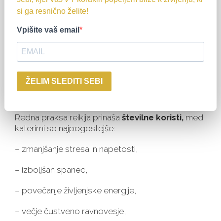
si ga resnično želite!
Vpišite vaš email
ŽELIM SLEDITI SEBI
Prednosti rednih tretmajev
Redna praksa reikija prinaša
številne koristi,
med
katerimi so najpogostejše:
– zmanjšanje stresa in napetosti,
– izboljšan spanec,
– povečanje življenjske energije,
– večje čustveno ravnovesje,