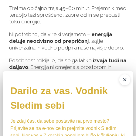
Tretma običajno traja 45–60 minut. Prejemnik med
terapijo leži sproščeno, zapre oči in se prepusti
toku energije.
Ni potrebno, da v reiki verjamete –
energija
deluje neodvisno od prepričanj
, saj je
univerzalna in vedno podpira naše najvišje dobro.
Posebnost reikija je, da se ga lahko
izvaja tudi na
daljavo
. Energija ni omejena s prostorom in
časom, zato doseže prejemnika
×
kjerkoli na svetu. To je odlična možnost za ljudi, ki
Darilo za vas. Vodnik
ne morejo priti osebno, živijo daleč ali pa želijo
terapijo iz udobja svojega doma.
Sledim sebi
Je zdaj čas, da sebe postavite na prvo mesto?
Prijavite se na e-novice in prejmite vodnik Sledim
sebi, kjer vas v 7 korakih popeljem bliže k življenju, ki