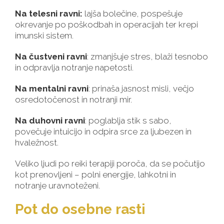
Na telesni ravni
:
lajša bolečine, pospešuje
okrevanje po poškodbah in operacijah ter krepi
imunski sistem.
Na čustveni ravni
: zmanjšuje stres, blaži tesnobo
in odpravlja notranje napetosti.
Na mentalni ravni
: prinaša jasnost misli, večjo
osredotočenost in notranji mir.
Na duhovni ravni
: poglablja stik s sabo,
povečuje intuicijo in odpira srce za ljubezen in
hvaležnost.
Veliko ljudi po reiki terapiji poroča, da se počutijo
kot prenovljeni – polni energije, lahkotni in
notranje uravnoteženi.
Pot do osebne rasti