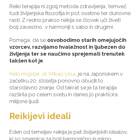
Reiki terapija ni zgolj metoda zdravljenja, temveč
tudi življenjska filozofija in pot osebne ter duhovne
rasti. Z redno prakso reikija se človek uči živeti
bolj zavestno, v harmoniji s sabo in drugimi.
Pomaga, da se
osvobodimo starih omejujočih
vzorcev, razvijamo hvaležnost in ljubezen do
življenja ter se naučimo sprejemati trenutek
takšen kot je
.
Reki mojster, dr. Mikao Usui
, je na Japonskem v
začetku 20. stoletja ponovno obudil to
starodavno znanje. Od takrat se je ta terapija
razširila po
celem svetu in danes jo prakticira
milijone ljudi.
Reikijevi ideali
Eden od temeljev reikija je pet življenjskih idealov,
ki so smernice za bolj harmonično in mirno