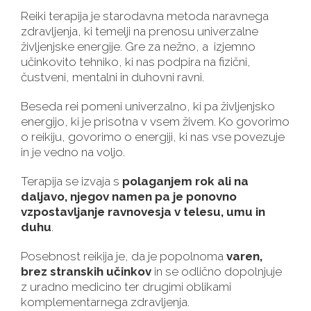
Reiki terapija je starodavna metoda naravnega
zdravljenja, ki temelji na prenosu univerzalne
življenjske energije. Gre za nežno, a izjemno
učinkovito tehniko, ki nas podpira na fizični,
čustveni, mentalni in duhovni ravni.
Beseda rei pomeni univerzalno, ki pa življenjsko
energijo, ki je prisotna v vsem živem. Ko govorimo
o reikiju, govorimo o energiji, ki nas vse povezuje
in je vedno na voljo.
Terapija se izvaja s
polaganjem rok ali na
daljavo, njegov namen pa je ponovno
vzpostavljanje ravnovesja v telesu, umu in
duhu
.
Posebnost reikija je, da je popolnoma
varen,
brez stranskih učinkov
in se odlično dopolnjuje
z uradno medicino ter drugimi oblikami
komplementarnega zdravljenja.