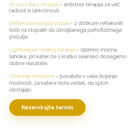
Access Bars terapija
– antistres terapija za več
radosti in lahkotnosti.
Refleksna masaža stopal
– z dotikom refleksnih
točk na stopalih do izboljšanega psihofizičnega
počutja.
Lightkeeper healing terapija
– izjemno močna
tehnika, pri kateri že s kratko seansko dosegamo
dobre rezultate.
Simfonija možnosti
– povabite v vaše življenje
možnosti, za katere niste vedeli, da sploh
obstajajo.
Rezervirajte termin