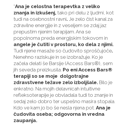
“
Ana
je celostna terapevtka z veliko
znanja in izkušenj,
tako pri delu z ljudmi, kot
tudi na osebnostni ravni
.
Je zelo čist kanal za
zdravilne energije in z veseljem se zdaj jaz
prepustim njenim terapijam. Ana se
popolnoma preda energijskim tokovom in
angele je čutiti v prostoru, ko dela z njimi.
Tudi njene masaže so čudovito sproščujoče
.
Nenehno raziskuje in se izobražuje. Ko je
začela delati še Barsije (Access Bars®), sem
jih seveda preizkusila.
Po eni Access Bars®
terapiji so se moje
dolgotrajne
zdravstvene težave zelo izboljšale.
Bilo je
enkratno. Na mojih delavnicah intuitivne
refleksoterapije je obvladala tudi to znanje in
sedaj zelo dobro ter uspešno masira stopala.
Kdo ve kam jo bo še nesla njena pot.
Ana je
čudovita oseba; odgovorna in vredna
zaupanja.