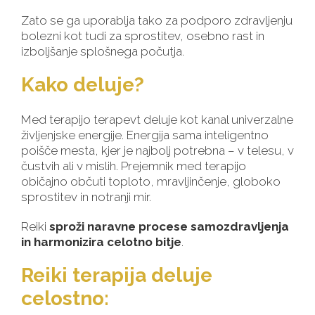
Zato se ga uporablja tako za podporo zdravljenju
bolezni kot tudi za sprostitev, osebno rast in
izboljšanje splošnega počutja.
Kako deluje?
Med terapijo terapevt deluje kot kanal univerzalne
življenjske energije. Energija sama inteligentno
poišče mesta, kjer je najbolj potrebna – v telesu, v
čustvih ali v mislih. Prejemnik med terapijo
običajno občuti toploto, mravljinčenje, globoko
sprostitev in notranji mir.
Reiki
sproži naravne procese samozdravljenja
in harmonizira celotno bitje
.
Reiki terapija deluje
celostno: