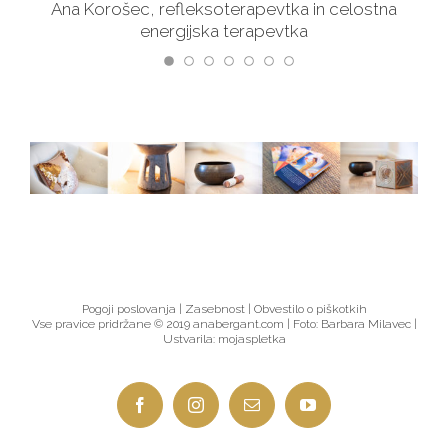
Ana Korošec, refleksoterapevtka in celostna
energijska terapevtka
Pogoji poslovanja |
Zasebnost |
Obvestilo o piškotkih
Vse pravice pridržane © 2019 anabergant.com | Foto:
Barbara Milavec
|
Ustvarila:
mojaspletka
Facebook
Instagram
Email
YouTube