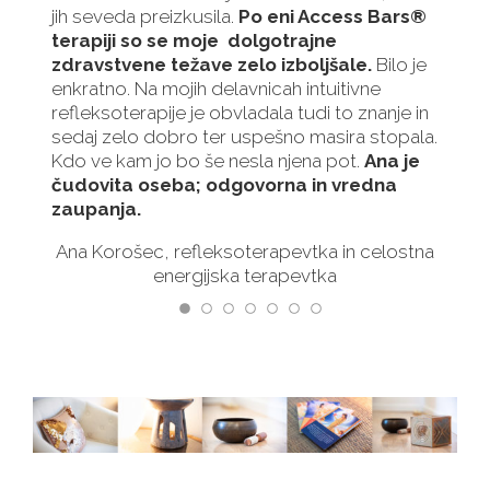
jih seveda preizkusila.
Po eni Access Bars®
terapiji so se moje
dolgotrajne
zdravstvene težave zelo izboljšale.
Bilo je
enkratno. Na mojih delavnicah intuitivne
refleksoterapije je obvladala tudi to znanje in
sedaj zelo dobro ter uspešno masira stopala.
Kdo ve kam jo bo še nesla njena pot.
Ana je
čudovita oseba; odgovorna in vredna
zaupanja.
Ana Korošec, refleksoterapevtka in celostna
energijska terapevtka